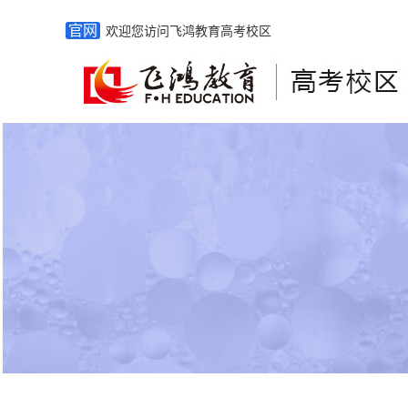
官网
欢迎您访问飞鸿教育高考校区