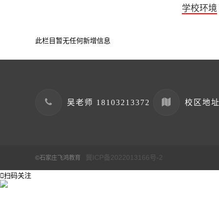
学校环境
此栏目暂无任何新增信息
吴老师 18103213372
校区地
冀ICP备2022013166号-2
©石家庄飞鸿教育

扫码关注