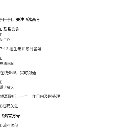
扫一扫，关注飞鸿高考

联系咨询

招生办
7*12 招生老师随时答疑

在线客服
在线处理，实时沟通

投诉建议
倾耳聆听，一个工作日内及时处理

扫码关注
飞鸿官方号

返回顶部