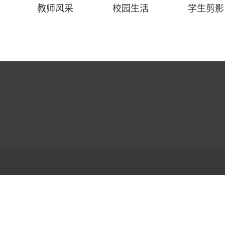
教师风采
校园生活
学生剪影
址